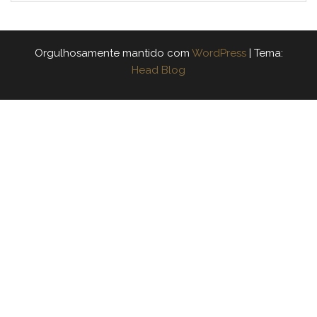
Orgulhosamente mantido com
WordPress
|
Tema:
Head Blog