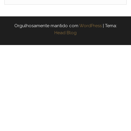
Orgulhosamente mantido com
WordPress
|
Tema:
Head Blog