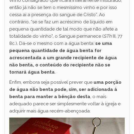
vinho consagrado que ficará inteiramente misturado,
então já não se tem o mesmíssimo vinho e por isso
cessa aí a presença do sangue de Cristo”. Ao
contrário, “se se faz um acréscimo de líquido em
pequena quantidade de tal modo que não afete a
totalidade do vinho”, o Sangue permanece (
STh
III, 77
8c.). Dá-se o mesmo com a água benta:
se uma
pequena quantidade de água benta for
acrescentada a um grande recipiente de água
não benta, o conteúdo do recipiente não se
tornará água benta
.
Enfim, embora seja possível prever que
uma porção
de água não benta pode, sim, ser adicionada à
benta para manter a bênção desta
, o mais
adequado parece ser simplesmente voltar à igreja e
adquirir mais água recém-abençoada.