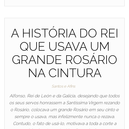
A HISTÓRIA DO REI
QUE USAVA UM
GRANDE ROSÁRIO
NA CINTURA
Santos e Afins
Alfonso, Rei de León e da Galícia, desejando que todos
os seus servos honrassem a Santíssima Virgem rezando
o Rosário, colocava um grande Rosário em seu cinto e
sempre o usava, mas infelizmente nunca o rezava.
Contudo, o fato de usá-lo, motivava a toda a corte a