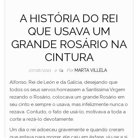
A HISTÓRIA DO REI
QUE USAVA UM
GRANDE ROSÁRIO NA
CINTURA
Por
MARTA VILLELA
07/06/2021
0
Alfonso, Rei de León e da Galícia, desejando que
todos os seus servos honrassem a Santíssima Virgem
rezando o Rosário, colocava um grande Rosário em
seu cinto e sempre o usava, mas infelizmente nunca o
rezava. Contudo, o fato de usá-lo, motivava a toda a
corte a rezá-lo devotamente.
Um dia o rei adoeceu gravemente e quando creram
que estava para morrer, ele caiu em êxtase, viu-se a si