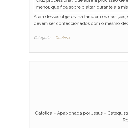
cruz processional, que abre a procissão de e
menor, que fica sobre o altar, durante a a mis
Além desses objetos, há também os castiçais, c
devem ser confeccionados com o mesmo deco
Categoria
Doutrina
Católica – Apaixonada por Jesus – Catequist
Re