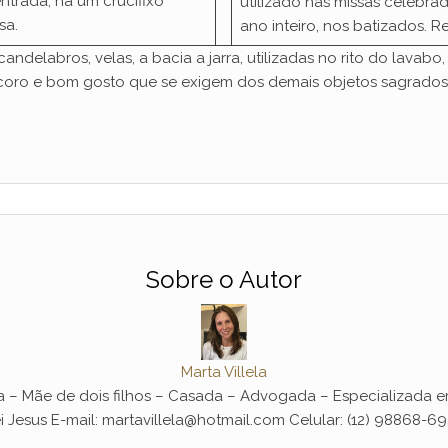
ntrada, há um crucifixo
utilizado nas missas celebr
sa.
ano inteiro, nos batizados. Rep
andelabros, velas, a bacia a jarra, utilizadas no rito do lavabo
ro e bom gosto que se exigem dos demais objetos sagrados
Sobre o Autor
Marta Villela
a – Mãe de dois filhos – Casada – Advogada – Especializada em
i Jesus E-mail: martavillela@hotmail.com Celular: (12) 98868-6