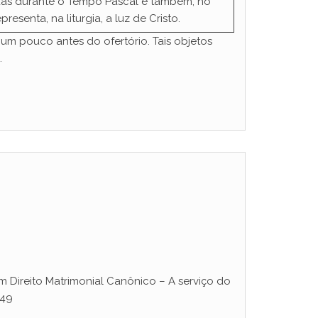
adas durante o Tempo Pascal e também, no
resenta, na liturgia, a luz de Cristo.
, um pouco antes do ofertório. Tais objetos
.
 Direito Matrimonial Canônico – A serviço do
949