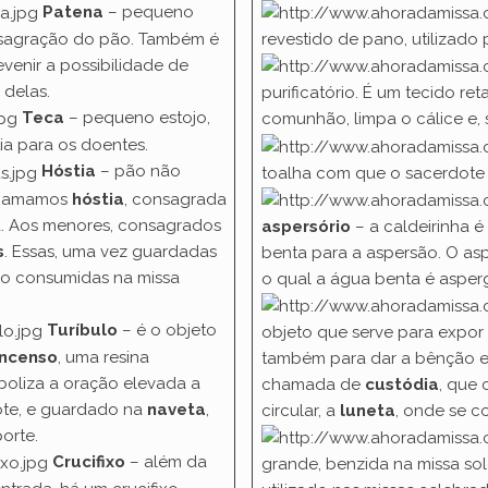
Patena
– pequeno
onsagração do pão. Também é
revestido de pano, utilizado 
venir a possibilidade de
 delas.
purificatório. É um tecido r
Teca
– pequeno estojo,
comunhão, limpa o cálice e, 
tia para os doentes.
Hóstia
– pão não
toalha com que o sacerdote
 chamamos
hóstia
, consagrada
a. Aos menores, consagrados
aspersório
– a caldeirinha é
s
. Essas, uma vez guardadas
benta para a aspersão. O as
são consumidas na missa
o qual a água benta é asper
Turíbulo
– é o objeto
objeto que serve para expor 
incenso
, uma resina
também para dar a bênção euca
mboliza a oração elevada a
chamada de
custódia
, que 
ote, e guardado na
naveta
,
circular, a
luneta
, onde se c
porte.
Crucifixo
– além da
grande, benzida na missa sol