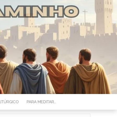
lica. Testemunhos, simbolos e
acramentos e vivência cristã.
LITÚRGICO
PARA MEDITAR…