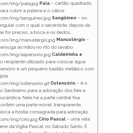
Pala
– cartão quadrado,
para cobrir a patena e o cálice.
Sangüíneo
– ou
etangular com o qual o sacerdote, depois da
se for preciso, a boca e os dedos.
Manustérgio
–
 enxuga as mãos no rito do lavabo.
Caldeirinha e
 o recipiente utilizado para colocar água
persório é um pequeno bastão metálico com
gida.
Ostensório
– é o
o Santíssimo para a adoração dos fiéis e
rística. Nele há a parte central fixa,
contém uma parte móvel, transparente,
oloca a hóstia consagrada para adoração.
Círio Pascal
– uma vela
ene da Vigília Pascal, no Sábado Santo. É