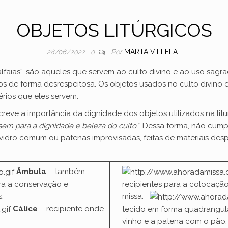
OBJETOS LITÚRGICOS
Por
MARTA VILLELA
28/06/2022
0
lfaias”, são aqueles que servem ao culto divino e ao uso sagr
de forma desrespeitosa. Os objetos usados no culto divino de
rios que eles servem.
reve a importância da dignidade dos objetos utilizados na litu
ssem para a dignidade e beleza do culto”
. Dessa forma, não cump
 vidro comum ou patenas improvisadas, feitas de materiais des
Âmbula
– também
ara a conservação e
recipientes para a colocaçã
is.
missa.
Cálice
– recipiente onde
tecido em forma quadrangula
vinho e a patena com o pão