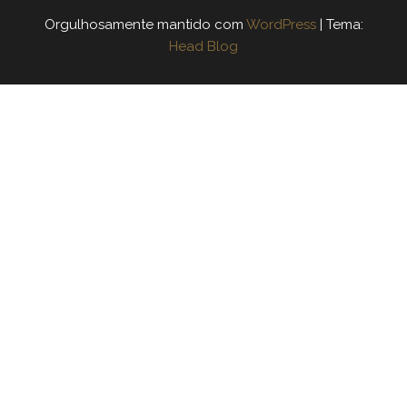
Orgulhosamente mantido com
WordPress
|
Tema:
Head Blog