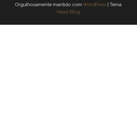
Orgulhosamente mantido com
WordPress
|
Tema:
Head Blog